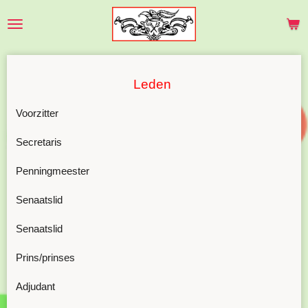
Ga
direct
naar
de
Leden
hoofdinhoud
Voorzitter
Secretaris
Penningmeester
Senaatslid
Senaatslid
Prins/prinses
Adjudant